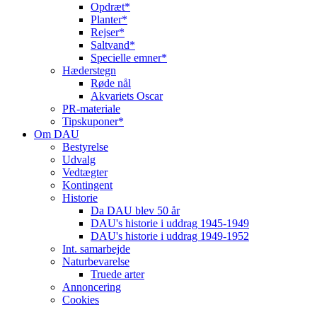
Opdræt*
Planter*
Rejser*
Saltvand*
Specielle emner*
Hæderstegn
Røde nål
Akvariets Oscar
PR-materiale
Tipskuponer*
Om DAU
Bestyrelse
Udvalg
Vedtægter
Kontingent
Historie
Da DAU blev 50 år
DAU's historie i uddrag 1945-1949
DAU's historie i uddrag 1949-1952
Int. samarbejde
Naturbevarelse
Truede arter
Annoncering
Cookies