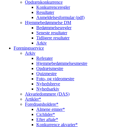
Opdrætskonkurrence
Konkurrenceregler
Resultater
Anmeldelsesformular (pdf)
Hjemmebedømmelse DM
Bedømmelsesregler
Seneste resultater
Tidligere resultater
Arkiv
Foreningsservice
Arkiv
Referater
Hjemmebedømmelsesmestre
Opdrætsmestre
Quizmestre
Foto- og videomestre
Nyhedsbreve
Nyhedsarkiv
Akvariedommere (DAS)
Artikler*
Foredragsholdere*
Almene emner*
Cichlider*
Efter aftale*
Konkurrence akvarier*