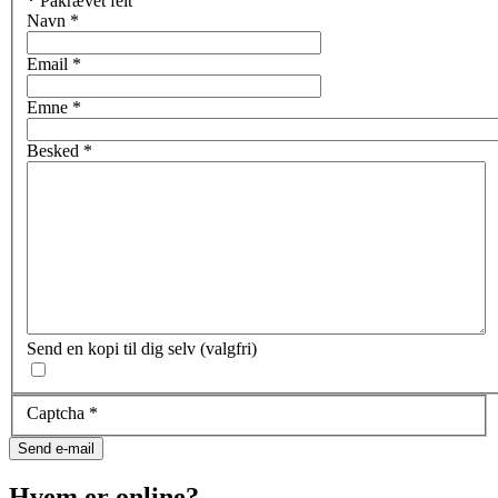
*
Påkrævet felt
Navn
*
Email
*
Emne
*
Besked
*
Send en kopi til dig selv
(valgfri)
Captcha
*
Send e-mail
Hvem er online?