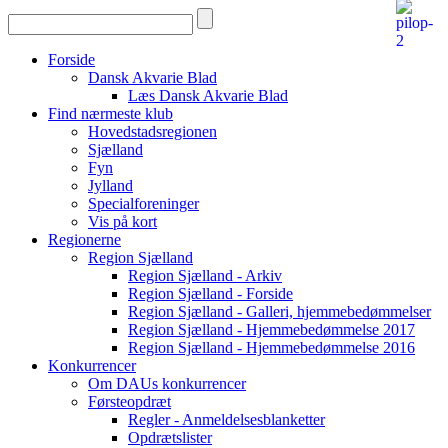
Forside
Dansk Akvarie Blad
Læs Dansk Akvarie Blad
Find nærmeste klub
Hovedstadsregionen
Sjælland
Fyn
Jylland
Specialforeninger
Vis på kort
Regionerne
Region Sjælland
Region Sjælland - Arkiv
Region Sjælland - Forside
Region Sjælland - Galleri, hjemmebedømmelser
Region Sjælland - Hjemmebedømmelse 2017
Region Sjælland - Hjemmebedømmelse 2016
Konkurrencer
Om DAUs konkurrencer
Førsteopdræt
Regler - Anmeldelsesblanketter
Opdrætslister