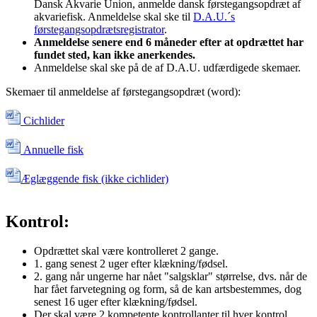
Dansk Akvarie Union, anmelde dansk førstegangsopdræt af
akvariefisk. Anmeldelse skal ske til
D.A.U.´s
førstegangsopdrætsregistrator
.
Anmeldelse senere end 6 måneder efter at opdrættet har
fundet sted, kan ikke anerkendes.
Anmeldelse skal ske på de af D.A.U. udfærdigede skemaer.
Skemaer til anmeldelse af førstegangsopdræt (word):
Cichlider
Annuelle fisk
Æglæggende fisk (ikke cichlider)
Kontrol:
Opdrættet skal være kontrolleret 2 gange.
1. gang senest 2 uger efter klækning/fødsel.
2. gang når ungerne har nået "salgsklar" størrelse, dvs. når de
har fået farvetegning og form, så de kan artsbestemmes, dog
senest 16 uger efter klækning/fødsel.
Der skal være 2 kompetente kontrollanter til hver kontrol,