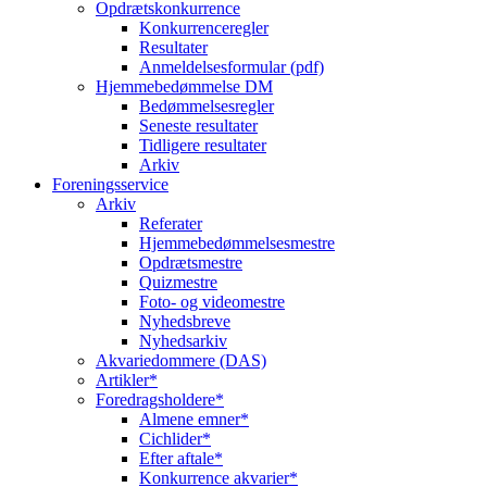
Opdrætskonkurrence
Konkurrenceregler
Resultater
Anmeldelsesformular (pdf)
Hjemmebedømmelse DM
Bedømmelsesregler
Seneste resultater
Tidligere resultater
Arkiv
Foreningsservice
Arkiv
Referater
Hjemmebedømmelsesmestre
Opdrætsmestre
Quizmestre
Foto- og videomestre
Nyhedsbreve
Nyhedsarkiv
Akvariedommere (DAS)
Artikler*
Foredragsholdere*
Almene emner*
Cichlider*
Efter aftale*
Konkurrence akvarier*