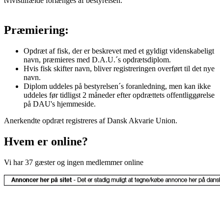
tvivlstilfælde forlænges af bestyrelsen.
Præmiering:
Opdræt af fisk, der er beskrevet med et gyldigt videnskabeligt
navn, præmieres med D.A.U.´s opdrætsdiplom.
Hvis fisk skifter navn, bliver registreringen overført til det nye
navn.
Diplom uddeles på bestyrelsen´s foranledning, men kan ikke
uddeles før tidligst 2 måneder efter opdrættets offentliggørelse
på DAU's hjemmeside.
Anerkendte opdræt registreres af Dansk Akvarie Union.
Hvem er online?
Vi har 37 gæster og ingen medlemmer online
© Copyright
Dansk Akvarie Union 1990-
2026. All Rights Reserved.