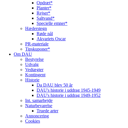
Opdræt*
Planter*
Rejser*
Saltvand*
Specielle emner*
Hæderstegn
Røde nål
Akvariets Oscar
PR-materiale
Tipskuponer*
Om DAU
Bestyrelse
Udvalg
Vedtægter
Kontingent
Historie
Da DAU blev 50 år
DAU's historie i uddrag 1945-1949
DAU's historie i uddrag 1949-1952
Int. samarbejde
Naturbevarelse
Truede arter
Annoncering
Cookies