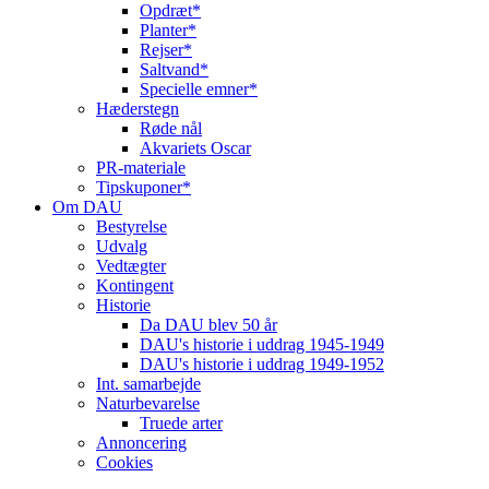
Opdræt*
Planter*
Rejser*
Saltvand*
Specielle emner*
Hæderstegn
Røde nål
Akvariets Oscar
PR-materiale
Tipskuponer*
Om DAU
Bestyrelse
Udvalg
Vedtægter
Kontingent
Historie
Da DAU blev 50 år
DAU's historie i uddrag 1945-1949
DAU's historie i uddrag 1949-1952
Int. samarbejde
Naturbevarelse
Truede arter
Annoncering
Cookies