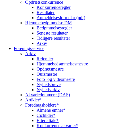
Opdrætskonkurrence
Konkurrenceregler
Resultater
Anmeldelsesformular (pdf)
Hjemmebedømmelse DM
Bedømmelsesregler
Seneste resultater
Tidligere resultater
Arkiv
Foreningsservice
Arkiv
Referater
Hjemmebedømmelsesmestre
Opdrætsmestre
Quizmestre
Foto- og videomestre
Nyhedsbreve
Nyhedsarkiv
Akvariedommere (DAS)
Artikler*
Foredragsholdere*
Almene emner*
Cichlider*
Efter aftale*
Konkurrence akvarier*