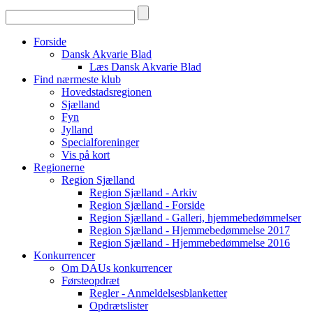
Forside
Dansk Akvarie Blad
Læs Dansk Akvarie Blad
Find nærmeste klub
Hovedstadsregionen
Sjælland
Fyn
Jylland
Specialforeninger
Vis på kort
Regionerne
Region Sjælland
Region Sjælland - Arkiv
Region Sjælland - Forside
Region Sjælland - Galleri, hjemmebedømmelser
Region Sjælland - Hjemmebedømmelse 2017
Region Sjælland - Hjemmebedømmelse 2016
Konkurrencer
Om DAUs konkurrencer
Førsteopdræt
Regler - Anmeldelsesblanketter
Opdrætslister