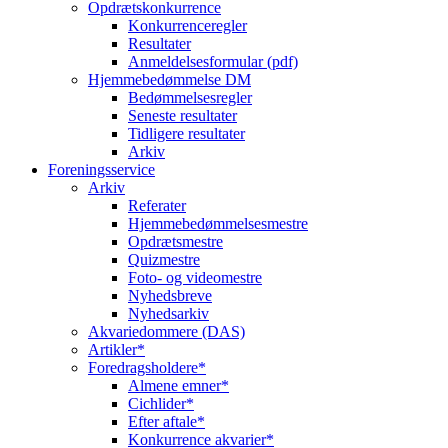
Opdrætskonkurrence
Konkurrenceregler
Resultater
Anmeldelsesformular (pdf)
Hjemmebedømmelse DM
Bedømmelsesregler
Seneste resultater
Tidligere resultater
Arkiv
Foreningsservice
Arkiv
Referater
Hjemmebedømmelsesmestre
Opdrætsmestre
Quizmestre
Foto- og videomestre
Nyhedsbreve
Nyhedsarkiv
Akvariedommere (DAS)
Artikler*
Foredragsholdere*
Almene emner*
Cichlider*
Efter aftale*
Konkurrence akvarier*