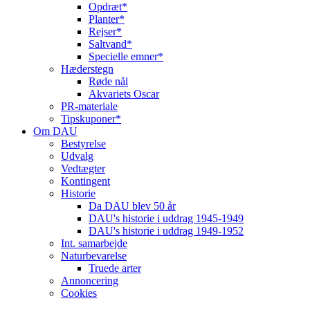
Opdræt*
Planter*
Rejser*
Saltvand*
Specielle emner*
Hæderstegn
Røde nål
Akvariets Oscar
PR-materiale
Tipskuponer*
Om DAU
Bestyrelse
Udvalg
Vedtægter
Kontingent
Historie
Da DAU blev 50 år
DAU's historie i uddrag 1945-1949
DAU's historie i uddrag 1949-1952
Int. samarbejde
Naturbevarelse
Truede arter
Annoncering
Cookies