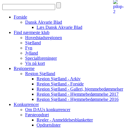
Forside
Dansk Akvarie Blad
Læs Dansk Akvarie Blad
Find nærmeste klub
Hovedstadsregionen
Sjælland
Fyn
Jylland
Specialforeninger
Vis på kort
Regionerne
Region Sjælland
Region Sjælland - Arkiv
Region Sjælland - Forside
Region Sjælland - Galleri, hjemmebedømmelser
Region Sjælland - Hjemmebedømmelse 2017
Region Sjælland - Hjemmebedømmelse 2016
Konkurrencer
Om DAUs konkurrencer
Førsteopdræt
Regler - Anmeldelsesblanketter
Opdrætslister