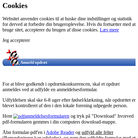
Cookies
Websitet anvender cookies til at huske dine indstillinger og statistik
for derved at forbedre din brugeroplevelse. Hvis du fortsætter med at
bruge sitet, accepterer du brugen af disse cookies.
Læs mere
Jeg accepterer
Anmeld opdræt
For at blive godkendt i opdrætskonkurrencen, skal et opdræt
anmeldes ved at udfylde en anmeldelsesformular.
Udfyldelsen skal ske 6-8 uger efter fødsel/klækning, når opdrættet er
blevet kontrolleret af den i den lokale forening udpegede person.
Hent
anmeldelsesformularen
og tryk på "Download" hvorved
pdf-formularen gemmes i din computers download-mappe.
Åbn formular-pdf'en i
Adobe Reader
og
udfyld alle felter
(Bemærkninger kan udelades), og gem den udfyldte formular
med et