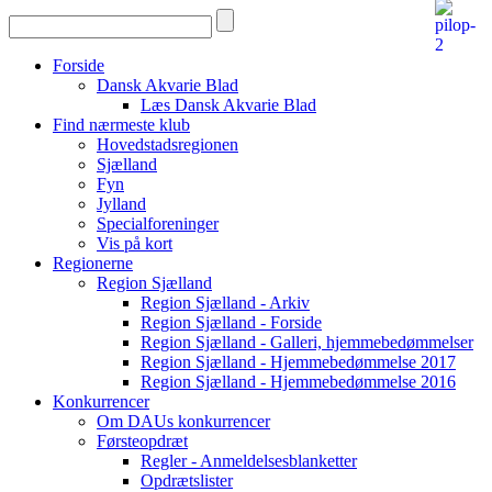
Forside
Dansk Akvarie Blad
Læs Dansk Akvarie Blad
Find nærmeste klub
Hovedstadsregionen
Sjælland
Fyn
Jylland
Specialforeninger
Vis på kort
Regionerne
Region Sjælland
Region Sjælland - Arkiv
Region Sjælland - Forside
Region Sjælland - Galleri, hjemmebedømmelser
Region Sjælland - Hjemmebedømmelse 2017
Region Sjælland - Hjemmebedømmelse 2016
Konkurrencer
Om DAUs konkurrencer
Førsteopdræt
Regler - Anmeldelsesblanketter
Opdrætslister