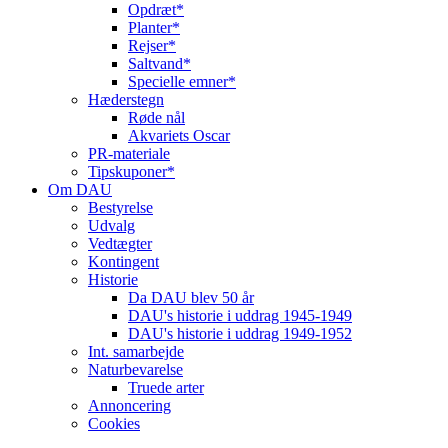
Opdræt*
Planter*
Rejser*
Saltvand*
Specielle emner*
Hæderstegn
Røde nål
Akvariets Oscar
PR-materiale
Tipskuponer*
Om DAU
Bestyrelse
Udvalg
Vedtægter
Kontingent
Historie
Da DAU blev 50 år
DAU's historie i uddrag 1945-1949
DAU's historie i uddrag 1949-1952
Int. samarbejde
Naturbevarelse
Truede arter
Annoncering
Cookies