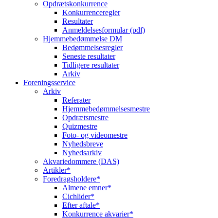
Opdrætskonkurrence
Konkurrenceregler
Resultater
Anmeldelsesformular (pdf)
Hjemmebedømmelse DM
Bedømmelsesregler
Seneste resultater
Tidligere resultater
Arkiv
Foreningsservice
Arkiv
Referater
Hjemmebedømmelsesmestre
Opdrætsmestre
Quizmestre
Foto- og videomestre
Nyhedsbreve
Nyhedsarkiv
Akvariedommere (DAS)
Artikler*
Foredragsholdere*
Almene emner*
Cichlider*
Efter aftale*
Konkurrence akvarier*