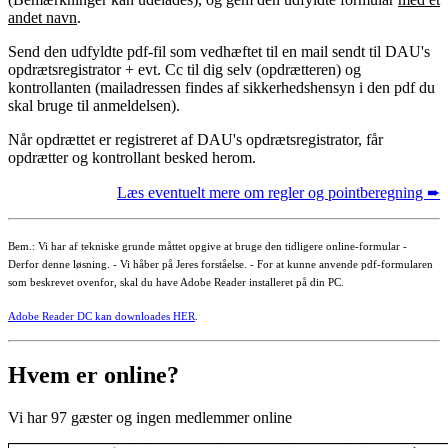
andet navn
.
Send den udfyldte pdf-fil som vedhæftet til en mail sendt til DAU's
opdrætsregistrator + evt. Cc til dig selv (opdrætteren) og
kontrollanten (mailadressen findes af sikkerhedshensyn i den pdf du
skal bruge til anmeldelsen).
Når opdrættet er registreret af DAU's opdrætsregistrator, får
opdrætter og kontrollant besked herom.
Læs eventuelt mere om regler og pointberegning ➨
Bem.: Vi har af tekniske grunde måttet opgive at bruge den tidligere online-formular -
Derfor denne løsning. - Vi håber på Jeres forståelse. - For at kunne anvende pdf-formularen
som beskrevet ovenfor, skal du have Adobe Reader installeret på din PC.
Adobe Reader DC kan downloades HER
.
Hvem er online?
Vi har 97 gæster og ingen medlemmer online