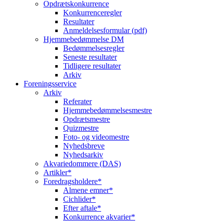
Opdrætskonkurrence
Konkurrenceregler
Resultater
Anmeldelsesformular (pdf)
Hjemmebedømmelse DM
Bedømmelsesregler
Seneste resultater
Tidligere resultater
Arkiv
Foreningsservice
Arkiv
Referater
Hjemmebedømmelsesmestre
Opdrætsmestre
Quizmestre
Foto- og videomestre
Nyhedsbreve
Nyhedsarkiv
Akvariedommere (DAS)
Artikler*
Foredragsholdere*
Almene emner*
Cichlider*
Efter aftale*
Konkurrence akvarier*