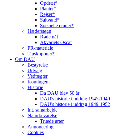
Opdræt*
Planter*
Rejser*
Saltvand*
Specielle emner*
Hæderstegn
Røde nål
Akvariets Oscar
PR-materiale
Tipskuponer*
Om DAU
Bestyrelse
Udvalg
Vedtægter
Kontingent
Historie
Da DAU blev 50 år
DAU's historie i uddrag 1945-1949
DAU's historie i uddrag 1949-1952
Int. samarbejde
Naturbevarelse
Truede arter
Annoncering
Cookies