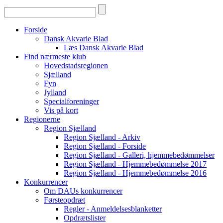
Forside
Dansk Akvarie Blad
Læs Dansk Akvarie Blad
Find nærmeste klub
Hovedstadsregionen
Sjælland
Fyn
Jylland
Specialforeninger
Vis på kort
Regionerne
Region Sjælland
Region Sjælland - Arkiv
Region Sjælland - Forside
Region Sjælland - Galleri, hjemmebedømmelser
Region Sjælland - Hjemmebedømmelse 2017
Region Sjælland - Hjemmebedømmelse 2016
Konkurrencer
Om DAUs konkurrencer
Førsteopdræt
Regler - Anmeldelsesblanketter
Opdrætslister