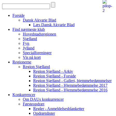
Forside
Dansk Akvarie Blad
Læs Dansk Akvarie Blad
Find nærmeste klub
Hovedstadsregionen
Sjælland
Fyn
Jylland
Specialforeninger
Vis på kort
Regionerne
Region Sjælland
Region Sjælland - Arkiv
Region Sjælland - Forside
Region Sjælland - Galleri, hjemmebedømmelser
Region Sjælland - Hjemmebedømmelse 2017
Region Sjælland - Hjemmebedømmelse 2016
Konkurrencer
Om DAUs konkurrencer
Førsteopdræt
Regler - Anmeldelsesblanketter
Opdrætslister