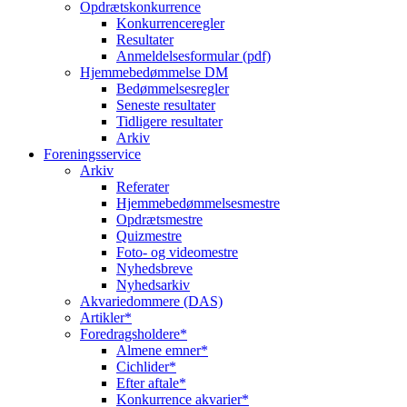
Opdrætskonkurrence
Konkurrenceregler
Resultater
Anmeldelsesformular (pdf)
Hjemmebedømmelse DM
Bedømmelsesregler
Seneste resultater
Tidligere resultater
Arkiv
Foreningsservice
Arkiv
Referater
Hjemmebedømmelsesmestre
Opdrætsmestre
Quizmestre
Foto- og videomestre
Nyhedsbreve
Nyhedsarkiv
Akvariedommere (DAS)
Artikler*
Foredragsholdere*
Almene emner*
Cichlider*
Efter aftale*
Konkurrence akvarier*