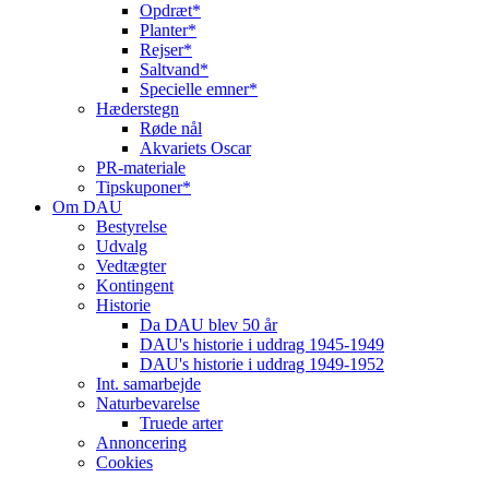
Opdræt*
Planter*
Rejser*
Saltvand*
Specielle emner*
Hæderstegn
Røde nål
Akvariets Oscar
PR-materiale
Tipskuponer*
Om DAU
Bestyrelse
Udvalg
Vedtægter
Kontingent
Historie
Da DAU blev 50 år
DAU's historie i uddrag 1945-1949
DAU's historie i uddrag 1949-1952
Int. samarbejde
Naturbevarelse
Truede arter
Annoncering
Cookies