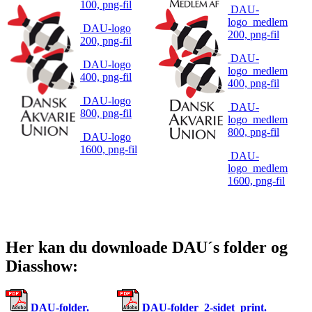
100, png-fil
DAU-
logo_medlem
DAU-logo
200, png-fil
200, png-fil
DAU-
DAU-logo
logo_medlem
400, png-fil
400, png-fil
DAU-logo
DAU-
800, png-fil
logo_medlem
800, png-fil
DAU-logo
1600, png-fil
DAU-
logo_medlem
1600, png-fil
Her kan du downloade DAU´s folder og
Diasshow:
DAU-folder.
DAU-folder_2-sidet_print.