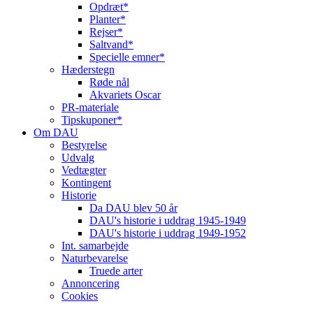
Opdræt*
Planter*
Rejser*
Saltvand*
Specielle emner*
Hæderstegn
Røde nål
Akvariets Oscar
PR-materiale
Tipskuponer*
Om DAU
Bestyrelse
Udvalg
Vedtægter
Kontingent
Historie
Da DAU blev 50 år
DAU's historie i uddrag 1945-1949
DAU's historie i uddrag 1949-1952
Int. samarbejde
Naturbevarelse
Truede arter
Annoncering
Cookies