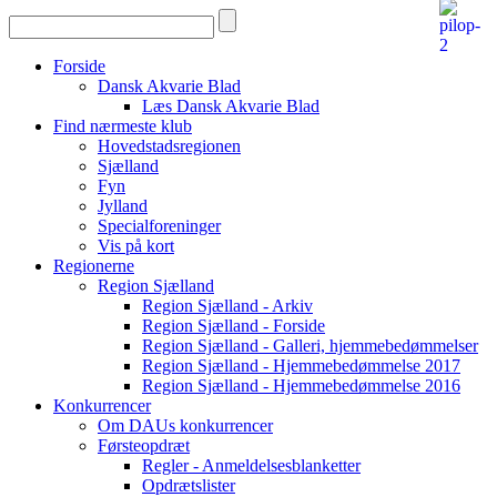
Forside
Dansk Akvarie Blad
Læs Dansk Akvarie Blad
Find nærmeste klub
Hovedstadsregionen
Sjælland
Fyn
Jylland
Specialforeninger
Vis på kort
Regionerne
Region Sjælland
Region Sjælland - Arkiv
Region Sjælland - Forside
Region Sjælland - Galleri, hjemmebedømmelser
Region Sjælland - Hjemmebedømmelse 2017
Region Sjælland - Hjemmebedømmelse 2016
Konkurrencer
Om DAUs konkurrencer
Førsteopdræt
Regler - Anmeldelsesblanketter
Opdrætslister