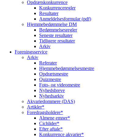
Opdrætskonkurrence
Konkurrenceregler
Resultater
Anmeldelsesformular (pdf)
Hjemmebedømmelse DM
Bedømmelsesregler
Seneste resultater
Tidligere resultater
Arkiv
Foreningsservice
Arkiv
Referater
Hjemmebedømmelsesmestre
Opdrætsmestre
Quizmestre
Foto- og videomestre
Nyhedsbreve
Nyhedsarkiv
Akvariedommere (DAS)
Artikler*
Foredragsholdere*
Almene emner*
Cichlider*
Efter aftale*
Konkurrence akvarier*