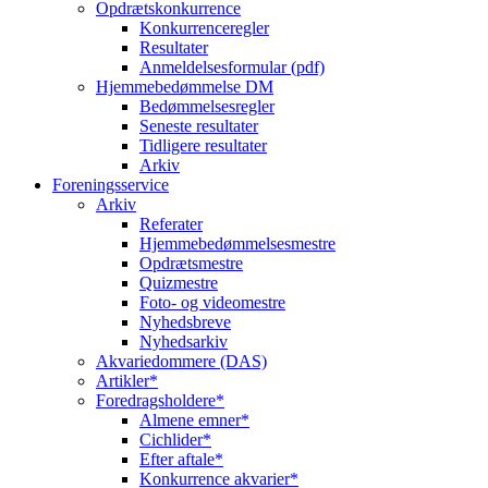
Opdrætskonkurrence
Konkurrenceregler
Resultater
Anmeldelsesformular (pdf)
Hjemmebedømmelse DM
Bedømmelsesregler
Seneste resultater
Tidligere resultater
Arkiv
Foreningsservice
Arkiv
Referater
Hjemmebedømmelsesmestre
Opdrætsmestre
Quizmestre
Foto- og videomestre
Nyhedsbreve
Nyhedsarkiv
Akvariedommere (DAS)
Artikler*
Foredragsholdere*
Almene emner*
Cichlider*
Efter aftale*
Konkurrence akvarier*