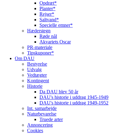
Opdræt*
Planter*
Rejser*
Saltvand*
Specielle emner*
Hæderstegn
Røde nål
Akvariets Oscar
PR-materiale
Tipskuponer*
Om DAU
Bestyrelse
Udvalg
Vedtægter
Kontingent
Historie
Da DAU blev 50 år
DAU's historie i uddrag 1945-1949
DAU's historie i uddrag 1949-1952
Int. samarbejde
Naturbevarelse
Truede arter
Annoncering
Cookies