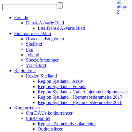
Forside
Dansk Akvarie Blad
Læs Dansk Akvarie Blad
Find nærmeste klub
Hovedstadsregionen
Sjælland
Fyn
Jylland
Specialforeninger
Vis på kort
Regionerne
Region Sjælland
Region Sjælland - Arkiv
Region Sjælland - Forside
Region Sjælland - Galleri, hjemmebedømmelser
Region Sjælland - Hjemmebedømmelse 2017
Region Sjælland - Hjemmebedømmelse 2016
Konkurrencer
Om DAUs konkurrencer
Førsteopdræt
Regler - Anmeldelsesblanketter
Opdrætslister