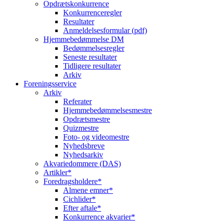
Opdrætskonkurrence
Konkurrenceregler
Resultater
Anmeldelsesformular (pdf)
Hjemmebedømmelse DM
Bedømmelsesregler
Seneste resultater
Tidligere resultater
Arkiv
Foreningsservice
Arkiv
Referater
Hjemmebedømmelsesmestre
Opdrætsmestre
Quizmestre
Foto- og videomestre
Nyhedsbreve
Nyhedsarkiv
Akvariedommere (DAS)
Artikler*
Foredragsholdere*
Almene emner*
Cichlider*
Efter aftale*
Konkurrence akvarier*