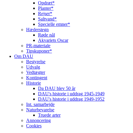
Opdræt*
Planter*
Rejser*
Saltvand*
Specielle emner*
Hæderstegn
Røde nål
Akvariets Oscar
PR-materiale
Tipskuponer*
Om DAU
Bestyrelse
Udvalg
Vedtægter
Kontingent
Historie
Da DAU blev 50 år
DAU's historie i uddrag 1945-1949
DAU's historie i uddrag 1949-1952
Int. samarbejde
Naturbevarelse
Truede arter
Annoncering
Cookies