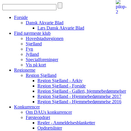
Forside
Dansk Akvarie Blad
Læs Dansk Akvarie Blad
Find nærmeste klub
Hovedstadsregionen
Sjælland
Fyn
Jylland
Specialforeninger
Vis på kort
Regionerne
Region Sjælland
Region Sjælland - Arkiv
Region Sjælland - Forside
Region Sjælland - Galleri, hjemmebedømmelser
Region Sjælland - Hjemmebedømmelse 2017
Region Sjælland - Hjemmebedømmelse 2016
Konkurrencer
Om DAUs konkurrencer
Førsteopdræt
Regler - Anmeldelsesblanketter
Opdrætslister