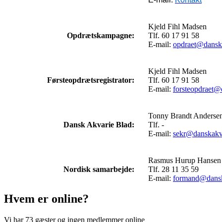
Kjeld Fihl Madsen
Opdrætskampagne:
Tlf. 60 17 91 58
E-mail:
opdraet@dansk
Kjeld Fihl Madsen
Førsteopdrætsregistrator:
Tlf. 60 17 91 58
E-mail:
forsteopdraet@
Tonny Brandt Anderse
Dansk Akvarie Blad:
Tlf. -
E-mail:
sekr@danskakv
Rasmus Hurup Hansen
Nordisk samarbejde:
Tlf. 28 11 35 59
E-mail:
formand@dansk
Hvem er online?
Vi har 73 gæster og ingen medlemmer online