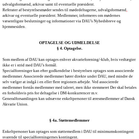
udvalgsformænd, arkivar samt til eventuelle præsident.
Referater af
bestyrelses
møder sendes til mødedeltagerne,
udvalgsformænd
,
arkivar og eventuelle
præsident. Medlemmer, informeres om mødernes
væsentligste beslutninger og informationer via
DAU’s Nyhedsbreve
og
hjemmesiden.
OPTAGELSE OG UDMELDELSE
§ 4. Optagelse.
Som medlem af DAU kan optages enhver akvarieforening/-klub, hvis vedtægter
ikke er i strid med DAU’s formål.
Specialforeninger kan efter godkendelse i bestyrelsen optages som associerede
medlemmer. Associerede medlemmer hører direkte under DAU, med mindre de
selv vælger at indgå i en eller flere
regioners
arbejde. Ved associerede
medlemmer forstås medlemmer med taleret, men ikke stemmeret Der skal betales
en forholdsvis pris for deltagelse i DM-konkurrencer m.v.
Generalforsamlingen
kan udnævne enkeltpersoner til æresmedlemmer af Dansk
Akvarie Union.
§ 4a. Støttemedlemmer
Enkeltpersoner kan optages som støttemedlem i DAU til minimumskontingent
svarende til specialforeningernes kontingent.