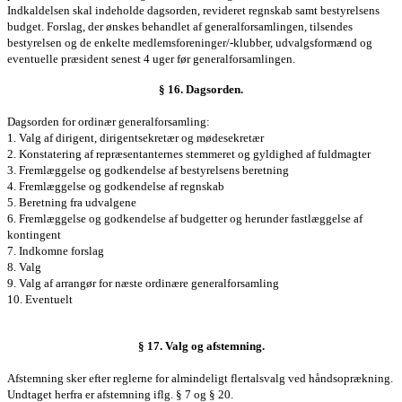
Indkaldelsen skal indeholde dagsorden, revideret regnskab samt bestyrelsens
budget. Forslag, der ønskes behandlet af generalforsamlingen, tilsendes
bestyrelsen og de enkelte medlemsforeninger/-klubber, udvalgsformænd og
eventuelle præsident senest 4 uger før generalforsamlingen.
§ 16. Dagsorden.
Dagsorden for ordinær
generalforsamling
:
1. Valg af dirigent, dirigentsekretær og mødesekretær
2. Konstatering af repræsentanternes stemmeret og gyldighed af fuldmagter
3. Fremlæggelse og godkendelse af bestyrelsens beretning
4. Fremlæggelse og godkendelse af regnskab
5. Beretning fra udvalgene
6. Fremlæggelse og godkendelse af budgetter og herunder fastlæggelse af
kontingent
7. Indkomne forslag
8. Valg
9. Valg af arrangør for næste ordinære
generalforsamling
10. Eventuelt
§ 17. Valg og afstemning.
Afstemning sker efter reglerne for almindeligt flertalsvalg ved håndsoprækning.
Undtaget herfra er afstemning iflg. § 7 og § 20.