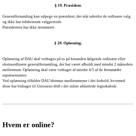
§ 19. Præsident.
Generalforsamling
kan udpege en præsident, der står udenfor de ordinære valg
og ikke har tidsbestemt valgperiode.
Præsidenten har ikke stemmeret.
§ 20. Opløsning.
Opløsning af DAU skal vedtages på to på hinanden følgende ordinære eller
ekstraordinære
generalforsamling
, der har været afholdt med mindst 2 måneders
mellemrum. Opløsning skal være vedtaget af mindst 4/5 af de fremmødte
repræsentanter.
Ved opløsning tilfalder DAU’sformue
medlemmerne
i det forhold, hvormed
disse har bidraget til Unionens drift i det sidste afsluttede regnskabsår.
Hvem er online?