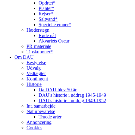
Opdræt*
Planter*
Rejser*
Saltvand*
Specielle emner*
Hæderstegn
Røde nål
Akvariets Oscar
PR-materiale
Tipskuponer*
Om DAU
Bestyrelse
Udvalg
Vedtægter
Kontingent
Historie
Da DAU blev 50 år
DAU's historie i uddrag 1945-1949
DAU's historie i uddrag 1949-1952
Int. samarbejde
Naturbevarelse
Truede arter
Annoncering
Cookies