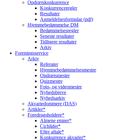
Opdrætskonkurrence
Konkurrenceregler
Resultater
Anmeldelsesformular (pdf)
Hjemmebedømmelse DM
Bedømmelsesregler
Seneste resultater
Tidligere resultater
Arkiv
Foreningsservice
Arkiv
Referater
Hjemmebedømmelsesmestre
Opdrætsmestre
Quizmestre
Foto- og videomestre
Nyhedsbreve
Nyhedsarkiv
Akvariedommere (DAS)
Artikler*
Foredragsholdere*
Almene emner*
Cichlider*
Efter aftale*
Konkurrence akvarier*