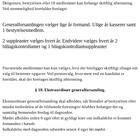
Dirigenten, bestyrelsen eller 10 medlemmer kan forlange skriftlig afstemning.
Ved stemmelighed bortfalder forslaget.
Generalforsamlingen vælger lige år formand. Ulige år kasserer samt
1 bestyrelsesmedlem.
2 suppleanter vælges hvert år. Endvidere vælges hvert år 2
billagskontrollanter og 1 bilagskontrollantsuppleanter
Fraværende medlemmer kan kun vælges, hvis der foreligger skriftligt tilsagn om
valg til bestemte opgaver. Ved personvalg, hvor mere end en kandidat er
foreslået, skal der foretages skriftlig afstemning.
§ 18. Ekstraordinær
generalforsamling
.
Ekstraordinær
generalforsamling
skal afholdes, når flertallet af bestyrelsen eller
mindst trediedelen af de tilsluttede foreninger/-klubber forlanger det og
samtidig fremsender forslag til dagsorden.
Mødet afholdes inden 6 uger efter at gyldigt krav om indkaldelse er kommet
formanden i hænde.
Indkaldelse med dagsorden udsendes senest 4 uger før mødet.