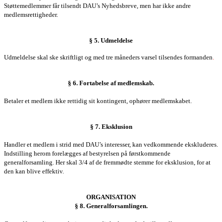
Støttemedlemmer får tilsendt
DAU’s Nyhedsbreve
, men har ikke andre
medlemsrettigheder.
§ 5. Udmeldelse
Udmeldelse skal ske skriftligt og med tre måneders varsel tilsendes formanden
.
§ 6. Fortabelse af medlemskab.
Betaler et medlem ikke rettidig sit kontingent, ophører medlemskabet.
§ 7. Eksklusion
Handler et medlem i strid med DAU’s interesser, kan vedkommende ekskluderes.
Indstilling herom forelægges af
bestyrelsen
på førstkommende
generalforsamling. Her skal 3/4 af de fremmødte stemme for eksklusion, for at
den kan blive effektiv.
ORGANISATION
§ 8.
Generalforsamlingen
.