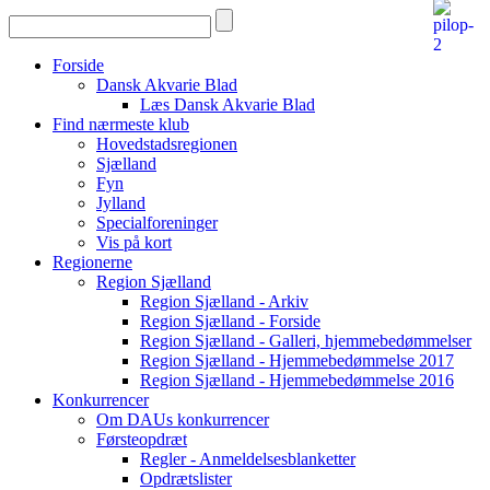
Forside
Dansk Akvarie Blad
Læs Dansk Akvarie Blad
Find nærmeste klub
Hovedstadsregionen
Sjælland
Fyn
Jylland
Specialforeninger
Vis på kort
Regionerne
Region Sjælland
Region Sjælland - Arkiv
Region Sjælland - Forside
Region Sjælland - Galleri, hjemmebedømmelser
Region Sjælland - Hjemmebedømmelse 2017
Region Sjælland - Hjemmebedømmelse 2016
Konkurrencer
Om DAUs konkurrencer
Førsteopdræt
Regler - Anmeldelsesblanketter
Opdrætslister