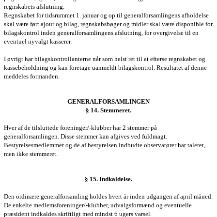
regnskabets afslutning.
Regnskabet for tidsrummet 1. januar og op til g
eneralforsamlingen
s afholdelse
skal være ført ajour og bilag, regnskabsbøger og midler skal være disponible for
bilagskontrol inden
generalforsamlingens
afslutning, for overgivelse til en
eventuel nyvalgt kasserer.
I øvrigt har bilagskontrollanterne når som helst ret til at efterse regnskabet og
kassebeholdning og kan foretage uanmeldt bilagskontrol. Resultatet af denne
meddeles formanden.
GENERALFORSAMLINGEN
§ 14. Stemmeret.
Hver af de tilsluttede foreninger/-klubber har 2 stemmer på
g
eneralforsamlingen
. Disse stemmer kan afgives ved fuldmagt.
Bestyrelsesmedlemmer og de af bestyrelsen indbudte observatører har taleret,
men ikke stemmeret.
§ 15. Indkaldelse.
Den ordinære generalforsamling holdes hvert år inden udgangen af april måned.
De enkelte medlemsforeninger/-klubber, udvalgsformænd og eventuelle
præsident indkaldes skriftligt med mindst 6 ugers varsel.