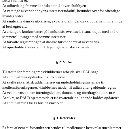
DAU’s formål er:
At udbrede og fremme kendskabet til akvariehobbyen.
At varetage akvariehobbyens interesser udadtil, herunder over for offentlige
myndigheder.
At samle alle danske akvarister, akvarieforeninger og -klubber samt foreninger
af beslægtet art.
At arrangere konkurrencer på landsbasis, eventuelt i samarbejde med andre
sammenslutninger med samme interesser
At forvalte registreringen af danske førsteopdræt af akvariefisk.
At opretholde kontakten til de øvrige nordiske akvarieforbund.
§ 2. Virke.
Til støtte for foreningernes/klubbernes arbejde skal DAU søge:
At administrerer opdrætskonkurrencerne.
At skaffe akvaristisk uddannelses- og underholdningsmateriale til
medlemsforeningernes/-klubbernes møder til udlån efter gældende regler.
At ved kursus oplære foreningsledere, dommere og foredragsholdere m.v.
At sikre, at DAU’s hjemmeside er tidssvarende og løbende holdes opdateret.
At administrere DAU’s fortjenstmærker.
§ 3. Referater.
Referat af
generalforsamlingen
sendes til medlemmer,
bestyrelses
medlemmer,