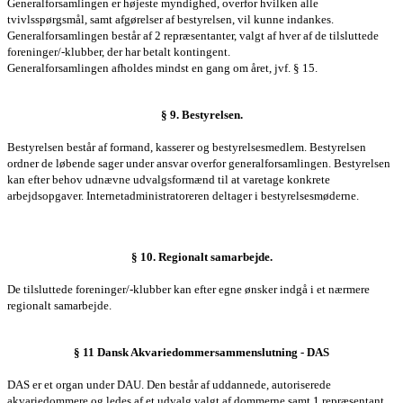
Generalforsamlingen
er højeste myndighed, overfor hvilken alle
tvivlsspørgsmål, samt afgørelser af
bestyrelsen
, vil kunne indankes.
Generalforsamlingen
består af 2 repræsentanter, valgt af hver af de tilsluttede
foreninger/-klubber, der har betalt kontingent.
Generalforsamlingen
afholdes mindst en gang om året, jvf. § 15.
§ 9.
Bestyrelsen
.
Bestyrelsen består af formand, kasserer og bestyrelsesmedlem. Bestyrelsen
ordner de løbende sager under ansvar overfor generalforsamlingen. Bestyrelsen
kan efter behov udnævne udvalgsformænd til at varetage konkrete
arbejdsopgaver. Internetadministratoreren deltager i bestyrelsesmøderne.
§ 10. Regionalt samarbejde.
De tilsluttede foreninger/-klubber kan efter egne ønsker indgå i et nærmere
regionalt samarbejde.
§ 11 Dansk Akvariedommersammenslutning - DAS
DAS er et organ under DAU. Den består af uddannede, autoriserede
akvariedommere og ledes af et udvalg valgt af dommerne samt 1 repræsentant