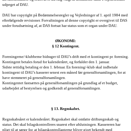
udpeget af DAU.
DAU har copyright på Bedømmelsesregler og Vejledninger af 1. april 1984 med
efterfølgende revisioner. Forvaltningen af denne copyright er overgivet til DAS
under forudsætning af, at DAS fortsat har status som et organ under DAU.
ØKONOMI:
§ 12 Kontingent.
Foreningerne/-klubberne bidrager til DAU’s drift med et kontingent pr. forening.
Kontingent betales forud for kalenderåret, og forfalder den 1. januar.
Sidste rettidig betaling er den 1. februar. En forening/-klub skal indbetale
kontingent til DAU’s kasserer senest een måned før g
eneralforsamlingen
, for at
have stemmeret på g
eneralforsamlingen
.
Kontingentet fastsættes på g
eneralforsamlingen
på grundlag af et budget,
udarbejdet af bestyrelsen og godkendt af g
eneralforsamlingen
.
§ 13. Regnskabet.
Regnskabsåret er kalenderåret. Regnskabet skal omfatte driftsregnskab og
status. Det skal bilagskontrolleres snarest efter afslutningen. Kassereren har
pligt til at sørge for, at bilagskontrollanterne bliver gjort bekendt med