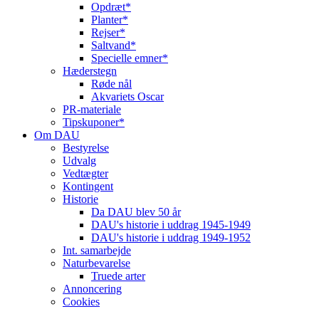
Opdræt*
Planter*
Rejser*
Saltvand*
Specielle emner*
Hæderstegn
Røde nål
Akvariets Oscar
PR-materiale
Tipskuponer*
Om DAU
Bestyrelse
Udvalg
Vedtægter
Kontingent
Historie
Da DAU blev 50 år
DAU's historie i uddrag 1945-1949
DAU's historie i uddrag 1949-1952
Int. samarbejde
Naturbevarelse
Truede arter
Annoncering
Cookies