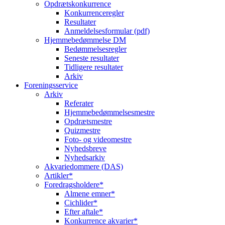
Opdrætskonkurrence
Konkurrenceregler
Resultater
Anmeldelsesformular (pdf)
Hjemmebedømmelse DM
Bedømmelsesregler
Seneste resultater
Tidligere resultater
Arkiv
Foreningsservice
Arkiv
Referater
Hjemmebedømmelsesmestre
Opdrætsmestre
Quizmestre
Foto- og videomestre
Nyhedsbreve
Nyhedsarkiv
Akvariedommere (DAS)
Artikler*
Foredragsholdere*
Almene emner*
Cichlider*
Efter aftale*
Konkurrence akvarier*