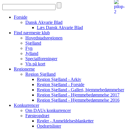
Forside
Dansk Akvarie Blad
Læs Dansk Akvarie Blad
Find nærmeste klub
Hovedstadsregionen
Sjælland
Fyn
Jylland
Specialforeninger
Vis på kort
Regionerne
Region Sjælland
Region Sjælland - Arkiv
Region Sjælland - Forside
Region Sjælland - Galleri, hjemmebedømmelser
Region Sjælland - Hjemmebedømmelse 2017
Region Sjælland - Hjemmebedømmelse 2016
Konkurrencer
Om DAUs konkurrencer
Førsteopdræt
Regler - Anmeldelsesblanketter
Opdrætslister