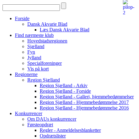
Forside
Dansk Akvarie Blad
Læs Dansk Akvarie Blad
Find nærmeste klub
Hovedstadsregionen
Sjælland
Fyn
Jylland
Specialforeninger
Vis på kort
Regionerne
Region Sjælland
Region Sjælland - Arkiv
Region Sjælland - Forside
Region Sjælland - Galleri, hjemmebedømmelser
Region Sjælland - Hjemmebedømmelse 2017
Region Sjælland - Hjemmebedømmelse 2016
Konkurrencer
Om DAUs konkurrencer
Førsteopdræt
Regler - Anmeldelsesblanketter
Opdrætslister