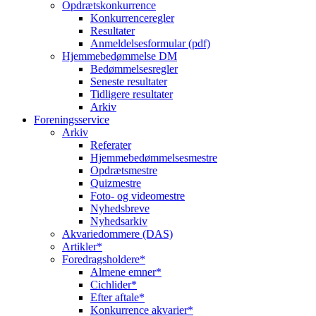
Opdrætskonkurrence
Konkurrenceregler
Resultater
Anmeldelsesformular (pdf)
Hjemmebedømmelse DM
Bedømmelsesregler
Seneste resultater
Tidligere resultater
Arkiv
Foreningsservice
Arkiv
Referater
Hjemmebedømmelsesmestre
Opdrætsmestre
Quizmestre
Foto- og videomestre
Nyhedsbreve
Nyhedsarkiv
Akvariedommere (DAS)
Artikler*
Foredragsholdere*
Almene emner*
Cichlider*
Efter aftale*
Konkurrence akvarier*