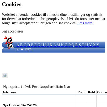
Cookies
Websitet anvender cookies til at huske dine indstillinger og statistik
for derved at forbedre din brugeroplevelse. Hvis du fortsætter med at
bruge sitet, accepterer du brugen af disse cookies.
Læs mere
Jeg accepterer
A
B
C
D
E
F
G
H
I
J
K
L
M
N
O
P
Q
R
S
T
U
V
X
Y
Z
●
Nye