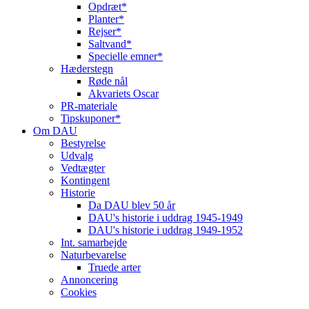
Opdræt*
Planter*
Rejser*
Saltvand*
Specielle emner*
Hæderstegn
Røde nål
Akvariets Oscar
PR-materiale
Tipskuponer*
Om DAU
Bestyrelse
Udvalg
Vedtægter
Kontingent
Historie
Da DAU blev 50 år
DAU's historie i uddrag 1945-1949
DAU's historie i uddrag 1949-1952
Int. samarbejde
Naturbevarelse
Truede arter
Annoncering
Cookies